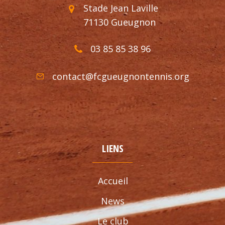
Stade Jean Laville
71130 Gueugnon
03 85 85 38 96
contact@fcgueugnontennis.org
LIENS
Accueil
News
Le club