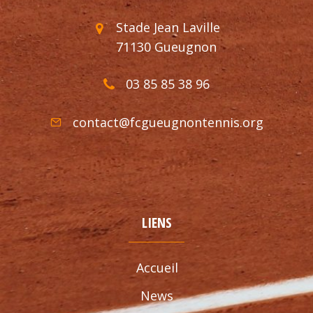
Stade Jean Laville
71130 Gueugnon
03 85 85 38 96
contact@fcgueugnontennis.org
LIENS
Accueil
News