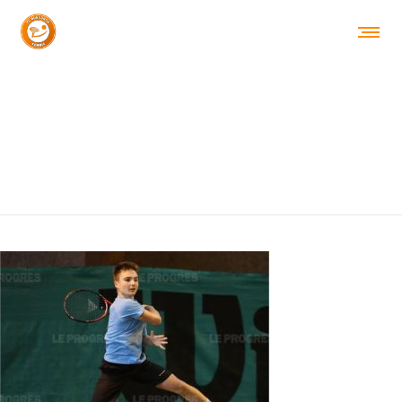
CACHE_59094948