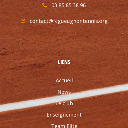
03 85 85 38 96
contact@fcgueugnontennis.org
LIENS
Accueil
News
Le club
Enseignement
Team Elite