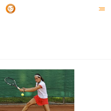
CACHE_71506742