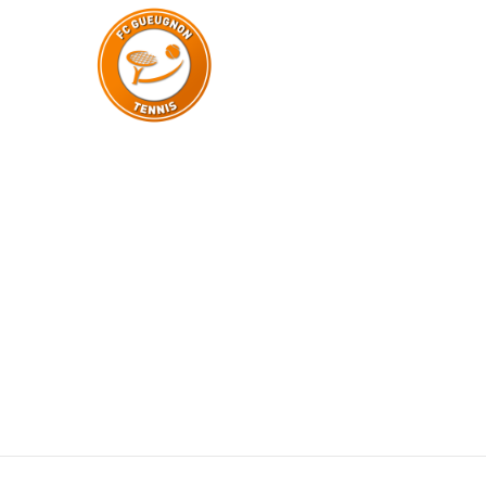
LE CLUB
CACHE_71506744