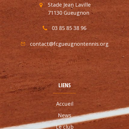
Stade Jean Laville
71130 Gueugnon
03 85 85 38 96
contact@fcgueugnontennis.org
LIENS
Accueil
News
Le club