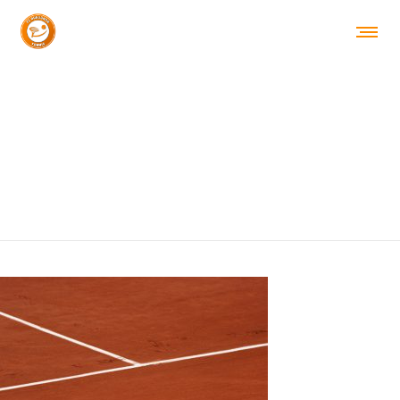
ERWAN-HESRY-UJ-OO3AZSSQ-
UNSPLASH